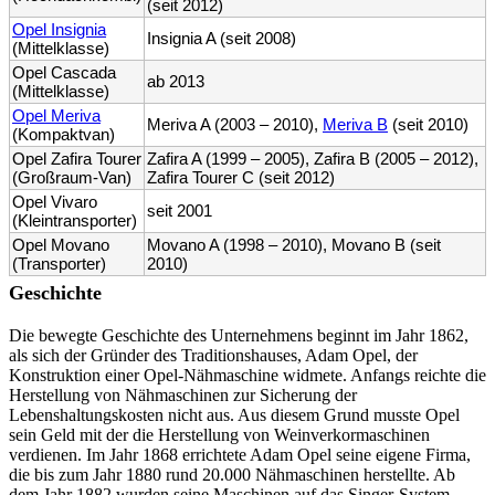
(seit 2012)
Opel Insignia
Insignia A (seit 2008)
(Mittelklasse)
Opel Cascada
ab 2013
(Mittelklasse)
Opel Meriva
Meriva A (2003 – 2010),
Meriva B
(seit 2010)
(Kompaktvan)
Opel Zafira Tourer
Zafira A (1999 – 2005), Zafira B (2005 – 2012),
(Großraum-Van)
Zafira Tourer C (seit 2012)
Opel Vivaro
seit 2001
(Kleintransporter)
Opel Movano
Movano A (1998 – 2010), Movano B (seit
(Transporter)
2010)
Geschichte
Die bewegte Geschichte des Unternehmens beginnt im Jahr 1862,
als sich der Gründer des Traditionshauses, Adam Opel, der
Konstruktion einer Opel-Nähmaschine widmete. Anfangs reichte die
Herstellung von Nähmaschinen zur Sicherung der
Lebenshaltungskosten nicht aus. Aus diesem Grund musste Opel
sein Geld mit der die Herstellung von Weinverkormaschinen
verdienen. Im Jahr 1868 errichtete Adam Opel seine eigene Firma,
die bis zum Jahr 1880 rund 20.000 Nähmaschinen herstellte. Ab
dem Jahr 1882 wurden seine Maschinen auf das Singer-System