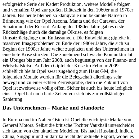
erfolgreiche Serie der Kadett Produktion, weitere Modelle folgten
und verhalfen Opel zur großen Blütezeit in den 1960er und 1970er
Jahren. Bis heute bleiben so klangvolle und bekannte Namen in
Erinnerung wie der Opel Ascona, Manta und der Caravan, der
Senator und der Rekord. Anfang der 1980er Jahre gab es erste
Rückschläge durch die damalige Ölkrise, es folgten
Umsatzrückgänge und Entlassungen. Die Entwicklung gipfelte in
massiven Imageproblemen zu Ende der 1980er Jahre, die sich zu
Beginn der 1990er Jahre weiter zuspitzten und das Unternehmen in
eine tiefe Krise stürzten. Die zunehmend schwache Konjunktur tat
ein Übriges bis zum Jahr 2008, auch begünstigt von der Finanz- und
Wirtschafskrise. Auf dem Gipfel der Krise im Februar 2009
schließlich bleibt Opel zwar zugehörig zum Haus GM, die
folgenden Monate werden für die Belegschaft allerdings sehr
bewegt und zu einer echten Zerreißprobe, denn die Zukunft von
Opel ist zweitweise völlig offen. Sicher ist auch bis heute lediglich
eins – Opel hat noch harte Zeiten vor sich bis zur vollständigen
Sanierung.
Das Unternehmen – Marke und Standorte
In Europa und im Nahen Osten ist Opel die wichtigste Marke von
General Motors. Selbst die britische Tochter Vauxhall unterscheidet
sich kaum von den aktuellen Modellen. Bis nach Russland, Indien,
China, Singapur und Südafrika reicht der aktuelle Export, wobei es