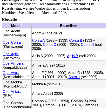
und Mercedes genannt. Der Stammsitz des Unternehmens ist
Rüsselsheim, weitere Werke gibt es in den Bundesländern
Nordrhein-Westfalen und Rheinland-Pfalz.
Modelle
Modell
Baureihen
Opel Adam
Adam A (seit 2012)
(Kleinstwagen)
Corsa A
(1982 – 1993),
Corsa B
(1993 –
Opel Corsa
2000),
Corsa C
(2000 – 2006),
Corsa D
(seit
(Kleinwagen)
2006)
Opel Agila
Agila A (2000 – 2007),
Agila B
(seit 2008)
(Microvan)
Opel Ampera
Ampera A (seit 2011)
Kompaktklasse)
Opel Astra
Astra F (1991 – 2000), Astra G (1998 – 2005),
(Kompaktklasse)
Astra H (2004 – 2010),
Astra J
(seit 2009)
Opel Mokka
Mokka A (seit 2012)
(Kompakt-SUV
Opel Antara
Antara A (seit 2006)
(SUV)
Combo A (1986 – 1994), Combo B (1994 –
Opel Combo
2001), Combo C (2001 – 2010), Combo D
(Hochdachkombi)