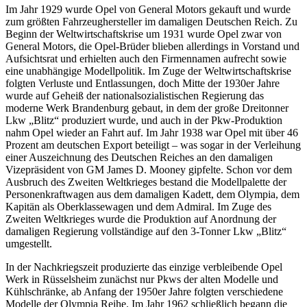
Im Jahr 1929 wurde Opel von General Motors gekauft und wurde
zum größten Fahrzeughersteller im damaligen Deutschen Reich. Zu
Beginn der Weltwirtschaftskrise um 1931 wurde Opel zwar von
General Motors, die Opel-Brüder blieben allerdings in Vorstand und
Aufsichtsrat und erhielten auch den Firmennamen aufrecht sowie
eine unabhängige Modellpolitik. Im Zuge der Weltwirtschaftskrise
folgten Verluste und Entlassungen, doch Mitte der 1930er Jahre
wurde auf Geheiß der nationalsozialistischen Regierung das
moderne Werk Brandenburg gebaut, in dem der große Dreitonner
Lkw „Blitz“ produziert wurde, und auch in der Pkw-Produktion
nahm Opel wieder an Fahrt auf. Im Jahr 1938 war Opel mit über 46
Prozent am deutschen Export beteiligt – was sogar in der Verleihung
einer Auszeichnung des Deutschen Reiches an den damaligen
Vizepräsident von GM James D. Mooney gipfelte. Schon vor dem
Ausbruch des Zweiten Weltkrieges bestand die Modellpalette der
Personenkraftwagen aus dem damaligen Kadett, dem Olympia, dem
Kapitän als Oberklassewagen und dem Admiral. Im Zuge des
Zweiten Weltkrieges wurde die Produktion auf Anordnung der
damaligen Regierung vollständige auf den 3-Tonner Lkw „Blitz“
umgestellt.
In der Nachkriegszeit produzierte das einzige verbleibende Opel
Werk in Rüsselsheim zunächst nur Pkws der alten Modelle und
Kühlschränke, ab Anfang der 1950er Jahre folgten verschiedene
Modelle der Olympia Reihe. Im Jahr 1962 schließlich begann die