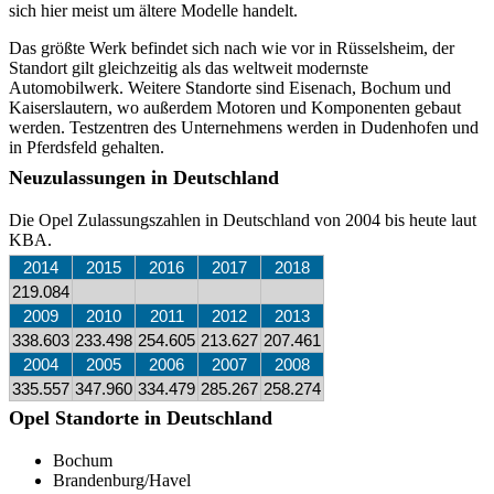
sich hier meist um ältere Modelle handelt.
Das größte Werk befindet sich nach wie vor in Rüsselsheim, der
Standort gilt gleichzeitig als das weltweit modernste
Automobilwerk. Weitere Standorte sind Eisenach, Bochum und
Kaiserslautern, wo außerdem Motoren und Komponenten gebaut
werden. Testzentren des Unternehmens werden in Dudenhofen und
in Pferdsfeld gehalten.
Neuzulassungen in Deutschland
Die Opel Zulassungszahlen in Deutschland von 2004 bis heute laut
KBA.
2014
2015
2016
2017
2018
219.084
2009
2010
2011
2012
2013
338.603
233.498
254.605
213.627
207.461
2004
2005
2006
2007
2008
335.557
347.960
334.479
285.267
258.274
Opel Standorte in Deutschland
Bochum
Brandenburg/Havel