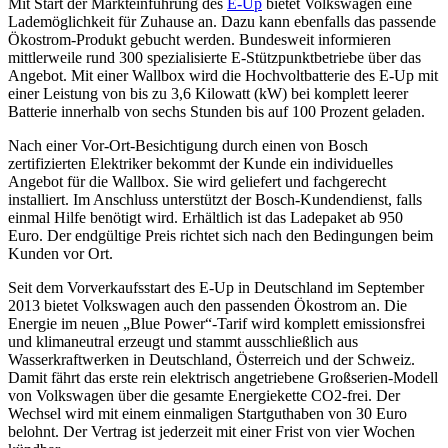
Mit Start der Markteinführung des
E-Up
bietet Volkswagen eine
Lademöglichkeit für Zuhause an. Dazu kann ebenfalls das passende
Ökostrom-Produkt gebucht werden. Bundesweit informieren
mittlerweile rund 300 spezialisierte E-Stützpunktbetriebe über das
Angebot. Mit einer Wallbox wird die Hochvoltbatterie des E-Up mit
einer Leistung von bis zu 3,6 Kilowatt (kW) bei komplett leerer
Batterie innerhalb von sechs Stunden bis auf 100 Prozent geladen.
Nach einer Vor-Ort-Besichtigung durch einen von Bosch
zertifizierten Elektriker bekommt der Kunde ein individuelles
Angebot für die Wallbox. Sie wird geliefert und fachgerecht
installiert. Im Anschluss unterstützt der Bosch-Kundendienst, falls
einmal Hilfe benötigt wird. Erhältlich ist das Ladepaket ab 950
Euro. Der endgültige Preis richtet sich nach den Bedingungen beim
Kunden vor Ort.
Seit dem Vorverkaufsstart des E-Up in Deutschland im September
2013 bietet Volkswagen auch den passenden Ökostrom an. Die
Energie im neuen „Blue Power“-Tarif wird komplett emissionsfrei
und klimaneutral erzeugt und stammt ausschließlich aus
Wasserkraftwerken in Deutschland, Österreich und der Schweiz.
Damit fährt das erste rein elektrisch angetriebene Großserien-Modell
von Volkswagen über die gesamte Energiekette CO2-frei. Der
Wechsel wird mit einem einmaligen Startguthaben von 30 Euro
belohnt. Der Vertrag ist jederzeit mit einer Frist von vier Wochen