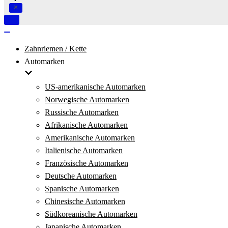
Navigation
umschalten
Navigation
umschalten
Zahnriemen / Kette
Automarken
US-amerikanische Automarken
Norwegische Automarken
Russische Automarken
Afrikanische Automarken
Amerikanische Automarken
Italienische Automarken
Französische Automarken
Deutsche Automarken
Spanische Automarken
Chinesische Automarken
Südkoreanische Automarken
Japanische Automarken