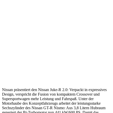
Nissan präsentiert den Nissan Juke-R 2.0: Verpackt in expressives
Design, verspricht die Fusion von kompaktem Crossover und
Supersportwagen mehr Leistung und Fahrspaß. Unter der
Motorhaube des Konzeptfahrzeugs arbeitet der leistungsstarke
Sechszylinder des Nissan GT-R Nismo: Aus 3,8 Litern Hubraum
generiert der Bi-Turbomotor nun 441 kW/600 PS. Damit das