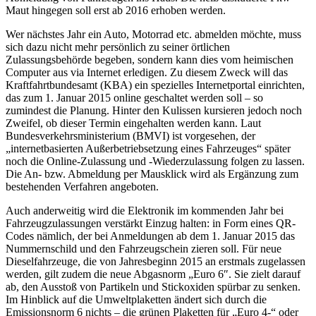
Maut hingegen soll erst ab 2016 erhoben werden.
Wer nächstes Jahr ein Auto, Motorrad etc. abmelden möchte, muss
sich dazu nicht mehr persönlich zu seiner örtlichen
Zulassungsbehörde begeben, sondern kann dies vom heimischen
Computer aus via Internet erledigen. Zu diesem Zweck will das
Kraftfahrtbundesamt (KBA) ein spezielles Internetportal einrichten,
das zum 1. Januar 2015 online geschaltet werden soll – so
zumindest die Planung. Hinter den Kulissen kursieren jedoch noch
Zweifel, ob dieser Termin eingehalten werden kann. Laut
Bundesverkehrsministerium (BMVI) ist vorgesehen, der
„internetbasierten Außerbetriebsetzung eines Fahrzeuges“ später
noch die Online-Zulassung und -Wiederzulassung folgen zu lassen.
Die An- bzw. Abmeldung per Mausklick wird als Ergänzung zum
bestehenden Verfahren angeboten.
Auch anderweitig wird die Elektronik im kommenden Jahr bei
Fahrzeugzulassungen verstärkt Einzug halten: in Form eines QR-
Codes nämlich, der bei Anmeldungen ab dem 1. Januar 2015 das
Nummernschild und den Fahrzeugschein zieren soll. Für neue
Dieselfahrzeuge, die von Jahresbeginn 2015 an erstmals zugelassen
werden, gilt zudem die neue Abgasnorm „Euro 6″. Sie zielt darauf
ab, den Ausstoß von Partikeln und Stickoxiden spürbar zu senken.
Im Hinblick auf die Umweltplaketten ändert sich durch die
Emissionsnorm 6 nichts – die grünen Plaketten für „Euro 4-“ oder