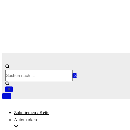
Suchen
nach …
Navigation
umschalten
Navigation
umschalten
Zahnriemen / Kette
Automarken