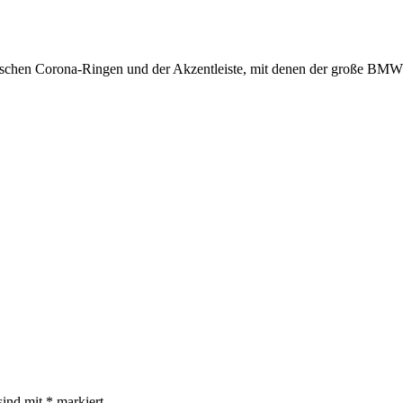
en Corona-Ringen und der Akzentleiste, mit denen der große BMW selb
sind mit
*
markiert