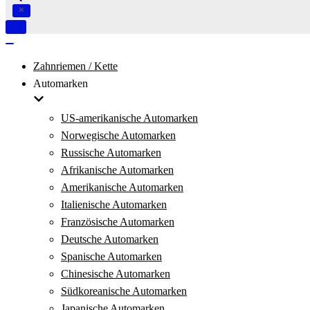
Navigation
umschalten
Navigation
umschalten
Zahnriemen / Kette
Automarken
US-amerikanische Automarken
Norwegische Automarken
Russische Automarken
Afrikanische Automarken
Amerikanische Automarken
Italienische Automarken
Französische Automarken
Deutsche Automarken
Spanische Automarken
Chinesische Automarken
Südkoreanische Automarken
Japanische Automarken