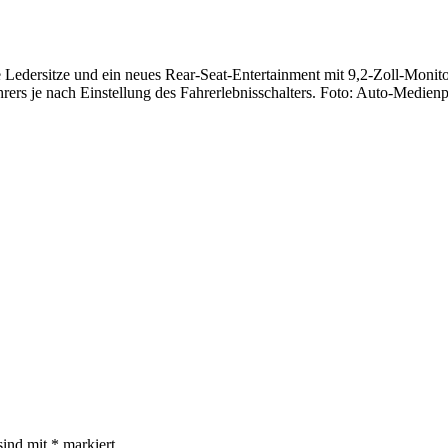
eue Ledersitze und ein neues Rear-Seat-Entertainment mit 9,2-Zoll-Mo
ahrers je nach Einstellung des Fahrerlebnisschalters. Foto: Auto-Medi
sind mit
*
markiert