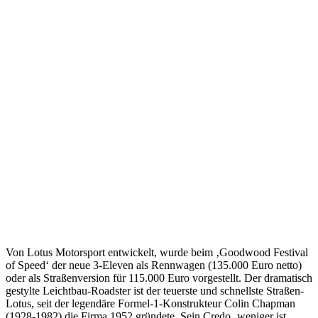
Von Lotus Motorsport entwickelt, wurde beim ‚Goodwood Festival
of Speed‘ der neue 3-Eleven als Rennwagen (135.000 Euro netto)
oder als Straßenversion für 115.000 Euro vorgestellt. Der dramatisch
gestylte Leichtbau-Roadster ist der teuerste und schnellste Straßen-
Lotus, seit der legendäre Formel-1-Konstrukteur Colin Chapman
(1928-1982) die Firma 1952 gründete. Sein Credo ‚weniger ist