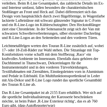
verleihen. Beim R-Line Gesamtpaket, das zahlreiche Details im Ex-
und Interieur umfasst, fallen besonders die charakteristischen
Stoßfänger an Front und Heck auf. Dabei differenziert sich das
Design vorn hauptsächlich durch zwei flügelförmige, in Wagenfarbe
lackierte Lufteinlässe mit schwarz glänzender Signatur in C-Form
und ein R-Line-Logo im Kühlerschutzgitter. Den Heckstoßfänger
ziert eine Chromleiste. In der Seitenansicht zeigt sich der Van mit
schwarzen Schwellerverbreiterungen, silber eloxierter Dachreling
und R-Line-Logos an den Seitenteilen und den vorderen Türen.
Leichtmetallfelgen werten den Touran R-Line zusätzlich auf, wobei
17- oder 18-Zoll-Räder zur Wahl stehen. Die Sitzanlage mit Top-
Komfortsitzen vorne schafft mit dem Stoffbezug ‚Race‘ ein
kraftvolles Ambiente im Innenraum. Ebenfalls dazu gehören der
Dachhimmel in Titanschwarz, Dekoreinlagen für die
Instrumententafel und in den vorderen Türverkleidungen,
Textilfußmatten mit Ziernähten, Einstiegsleisten vorn in Aluminium
und Pedale in Edelstahl. Ein Multifunktionssportlenkrad in Leder
mit Alu-Dekor und R-Line Logo rundet das sportliche Gesamtbild
des Touran R-Line ab.
Das R-Line Gesamtpaket ist ab 2155 Euro erhältlich. Wer sich auf
die sportliche Individualisierung der Karosserie beschränken
möchte, ist beim Paket ‚R-Line Exterieur richtig‘, das es ab 760
Euro gibt. (dpp-AutoReporter/wpr)