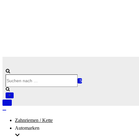
Suchen
nach …
Navigation
umschalten
Navigation
umschalten
Zahnriemen / Kette
Automarken