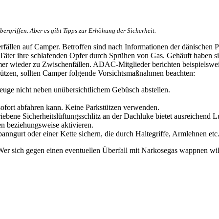
ergriffen. Aber es gibt Tipps zur Erhöhung der Sicherheit.
llen auf Camper. Betroffen sind nach Informationen der dänischen Pol
Täter ihre schlafenden Opfer durch Sprühen von Gas. Gehäuft haben s
 wieder zu Zwischenfällen. ADAC-Mitglieder berichten beispielsweise
ützen, sollten Camper folgende Vorsichtsmaßnahmen beachten:
zeuge nicht neben unübersichtlichem Gebüsch abstellen.
ofort abfahren kann. Keine Parkstützen verwenden.
ebene Sicherheitslüftungsschlitz an der Dachluke bietet ausreichend L
en beziehungsweise aktivieren.
ngurt oder einer Kette sichern, die durch Haltegriffe, Armlehnen et
er sich gegen einen eventuellen Überfall mit Narkosegas wappnen wil