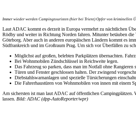
Immer wieder werden Campingtouristen (hier bei Trient) Opfer von kriminellen Üb
Laut ADAC kommt es derzeit in Europa vermehrt zu nächtlichen Überfä
Rödby und weiter in Richtung Norden fahren. Mitunter betäuben die 
Göteborg. Aber auch in anderen europäischen Ländern kommt es immer
Südfrankreich und im Großraum Prag. Um sich vor Überfällen zu sch
Möglichst auf großen, belebten Parkplätzen übernachten. Fahr
Bei Wohnmobilen Zündschlüssel in Reichweite legen.
Das Fahrzeug so parken, dass man im Notfall ohne Rangieren s
Türen und Fenster geschlossen halten. Der zwingend vorgeschri
Diebstahlswarnanlagen und spezielle Türsicherungen einschalt
Die Fahrerhaustüren von Wohnmobilen von innen mit einem Span
Am sichersten ist man laut ADAC auf öffentlichen Campingplätzen. W
lassen.
Bild: ADAC (dpp-AutoReporter/wpr)