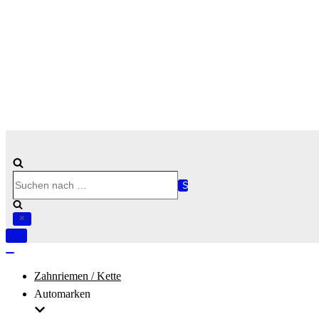
Suchen
nach …
Navigation
umschalten
Navigation
umschalten
Zahnriemen / Kette
Automarken