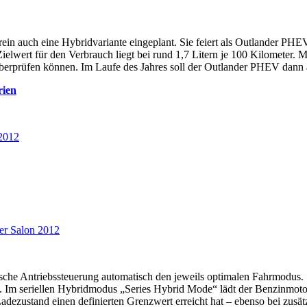
ein auch eine Hybridvariante eingeplant. Sie feiert als Outlander PHEV
elwert für den Verbrauch liegt bei rund 1,7 Litern je 100 Kilometer. M
berprüfen können. Im Laufe des Jahres soll der Outlander PHEV dan
rien
nische Antriebssteuerung automatisch den jeweils optimalen Fahrmodu
n. Im seriellen Hybridmodus „Series Hybrid Mode“ lädt der Benzinmotor 
adezustand einen definierten Grenzwert erreicht hat – ebenso bei zusät