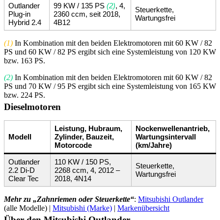
Outlander
99 KW / 135 PS
(2)
, 4,
Steuerkette,
Plug-in
2360 ccm, seit 2018,
Wartungsfrei
Hybrid 2.4
4B12
(1)
In Kombination mit den beiden Elektromotoren mit 60 KW / 82
PS und 60 KW / 82 PS ergibt sich eine Systemleistung von 120 KW
bzw. 163 PS.
(2)
In Kombination mit den beiden Elektromotoren mit 60 KW / 82
PS und 70 KW / 95 PS ergibt sich eine Systemleistung von 165 KW
bzw. 224 PS.
Dieselmotoren
Leistung, Hubraum,
Nockenwellenantrieb,
Modell
Zylinder, Bauzeit,
Wartungsintervall
Motorcode
(km/Jahre)
Outlander
110 KW / 150 PS,
Steuerkette,
2.2 Di-D
2268 ccm, 4, 2012 –
Wartungsfrei
Clear Tec
2018, 4N14
Mehr zu „Zahnriemen oder Steuerkette“
:
Mitsubishi Outlander
(alle Modelle) |
Mitsubishi (Marke)
|
Markenübersicht
Über den Mitsubishi Outlander