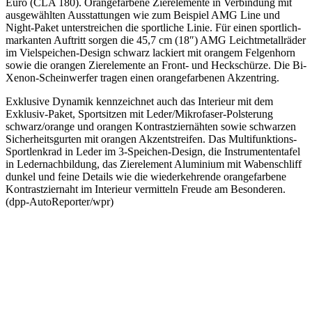
Euro (CLA 180). Orangefarbene Zierelemente in Verbindung mit
ausgewählten Ausstattungen wie zum Beispiel AMG Line und
Night-Paket unterstreichen die sportliche Linie. Für einen sportlich-
markanten Auftritt sorgen die 45,7 cm (18″) AMG Leichtmetallräder
im Vielspeichen-Design schwarz lackiert mit orangem Felgenhorn
sowie die orangen Zierelemente an Front- und Heckschürze. Die Bi-
Xenon-Scheinwerfer tragen einen orangefarbenen Akzentring.
Exklusive Dynamik kennzeichnet auch das Interieur mit dem
Exklusiv-Paket, Sportsitzen mit Leder/Mikrofaser-Polsterung
schwarz/orange und orangen Kontrastziernähten sowie schwarzen
Sicherheitsgurten mit orangen Akzentstreifen. Das Multifunktions-
Sportlenkrad in Leder im 3-Speichen-Design, die Instrumententafel
in Ledernachbildung, das Zierelement Aluminium mit Wabenschliff
dunkel und feine Details wie die wiederkehrende orangefarbene
Kontrastziernaht im Interieur vermitteln Freude am Besonderen.
(dpp-AutoReporter/wpr)