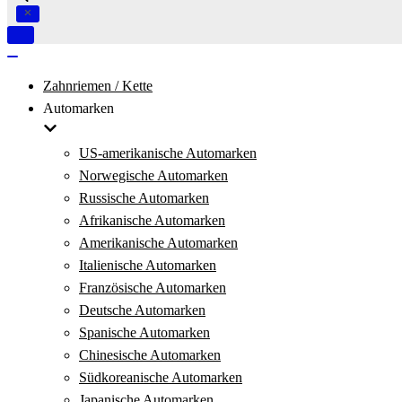
Navigation
umschalten
Navigation
umschalten
Zahnriemen / Kette
Automarken
US-amerikanische Automarken
Norwegische Automarken
Russische Automarken
Afrikanische Automarken
Amerikanische Automarken
Italienische Automarken
Französische Automarken
Deutsche Automarken
Spanische Automarken
Chinesische Automarken
Südkoreanische Automarken
Japanische Automarken