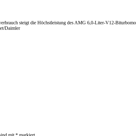
verbrauch steigt die Höchstleistung des AMG 6,0-Liter-V12-Biturbomo
et/Daimler
sind mit
*
markiert