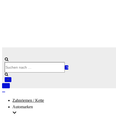
Suchen
nach …
Navigation
umschalten
Navigation
umschalten
Zahnriemen / Kette
Automarken