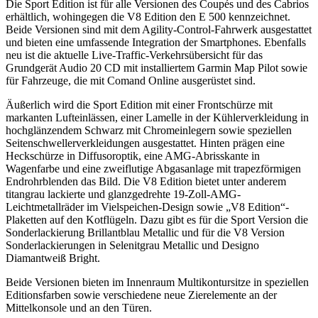
Die Sport Edition ist für alle Versionen des Coupés und des Cabrios
erhältlich, wohingegen die V8 Edition den E 500 kennzeichnet.
Beide Versionen sind mit dem Agility-Control-Fahrwerk ausgestattet
und bieten eine umfassende Integration der Smartphones. Ebenfalls
neu ist die aktuelle Live-Traffic-Verkehrsübersicht für das
Grundgerät Audio 20 CD mit installiertem Garmin Map Pilot sowie
für Fahrzeuge, die mit Comand Online ausgerüstet sind.
Äußerlich wird die Sport Edition mit einer Frontschürze mit
markanten Lufteinlässen, einer Lamelle in der Kühlerverkleidung in
hochglänzendem Schwarz mit Chromeinlegern sowie speziellen
Seitenschwellerverkleidungen ausgestattet. Hinten prägen eine
Heckschürze in Diffusoroptik, eine AMG-Abrisskante in
Wagenfarbe und eine zweiflutige Abgasanlage mit trapezförmigen
Endrohrblenden das Bild. Die V8 Edition bietet unter anderem
titangrau lackierte und glanzgedrehte 19-Zoll-AMG-
Leichtmetallräder im Vielspeichen-Design sowie „V8 Edition“-
Plaketten auf den Kotflügeln. Dazu gibt es für die Sport Version die
Sonderlackierung Brillantblau Metallic und für die V8 Version
Sonderlackierungen in Selenitgrau Metallic und Designo
Diamantweiß Bright.
Beide Versionen bieten im Innenraum Multikontursitze in speziellen
Editionsfarben sowie verschiedene neue Zierelemente an der
Mittelkonsole und an den Türen.