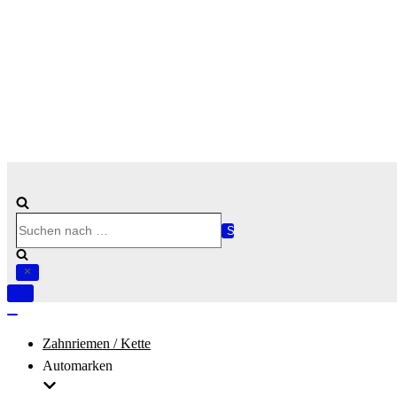
Suchen
nach …
Navigation
umschalten
Navigation
umschalten
Zahnriemen / Kette
Automarken