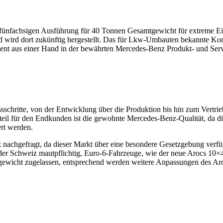
er fünfachsigen Ausführung für 40 Tonnen Gesamtgewicht für extreme 
wird dort zu­künftig hergestellt. Das für Lkw-Umbauten bekannte Komp
ment aus einer Hand in der bewährten Mercedes-Benz Produkt- und Servi
sschritte, von der Entwicklung über die Produktion bis hin zum Vertr
teil für den Endkunden ist die gewohnte Mercedes-Benz-Qualität, da 
ert werden.
nachgefragt, da dieser Markt über eine besondere Gesetzgebung verfüg
r Schweiz mautpflichtig, Euro-6-Fahrzeuge, wie der neue Arocs 10×4/4
wicht zugelassen, entsprechend werden weitere Anpassungen des Arocs