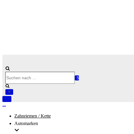
Suchen
nach …
Navigation
umschalten
Navigation
umschalten
Zahnriemen / Kette
Automarken