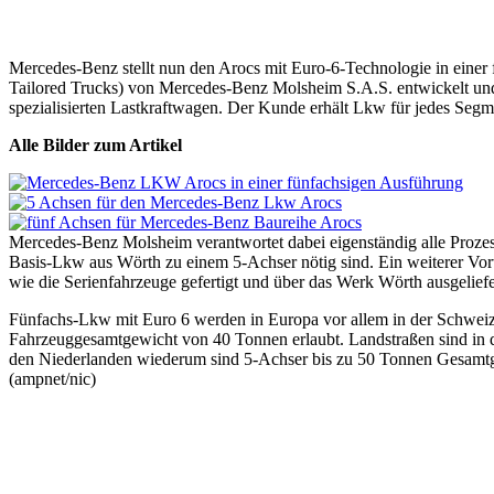
Mercedes-Benz stellt nun den Arocs mit Euro-6-Technologie in ein
Tailored Trucks) von Mercedes-Benz Molsheim S.A.S. entwickelt und 
spezialisierten Lastkraftwagen. Der Kunde erhält Lkw für jedes Seg
Alle Bilder zum Artikel
Mercedes-Benz Molsheim verantwortet dabei eigenständig alle Prozes
Basis-Lkw aus Wörth zu einem 5-Achser nötig sind. Ein weiterer Vor
wie die Serienfahrzeuge gefertigt und über das Werk Wörth ausgelief
Fünfachs-Lkw mit Euro 6 werden in Europa vor allem in der Schweiz 
Fahrzeuggesamtgewicht von 40 Tonnen erlaubt. Landstraßen sind in de
den Niederlanden wiederum sind 5-Achser bis zu 50 Tonnen Gesamtge
(ampnet/nic)