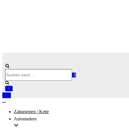
Suchen
nach …
Navigation
umschalten
Navigation
umschalten
Zahnriemen / Kette
Automarken