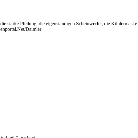
die starke Pfeilung, die eigenständigen Scheinwerfer, die Kühlermaske
dienportal.Net/Daimler
sind mit
*
markiert