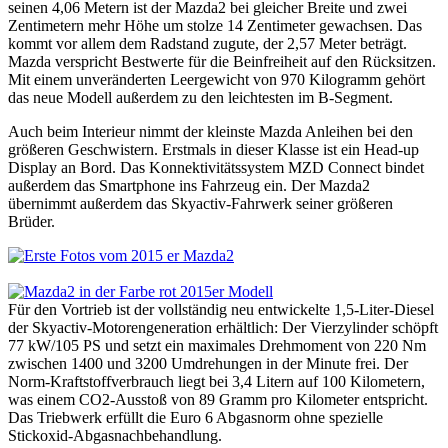
seinen 4,06 Metern ist der Mazda2 bei gleicher Breite und zwei
Zentimetern mehr Höhe um stolze 14 Zentimeter gewachsen. Das
kommt vor allem dem Radstand zugute, der 2,57 Meter beträgt.
Mazda verspricht Bestwerte für die Beinfreiheit auf den Rücksitzen.
Mit einem unveränderten Leergewicht von 970 Kilogramm gehört
das neue Modell außerdem zu den leichtesten im B-Segment.
Auch beim Interieur nimmt der kleinste Mazda Anleihen bei den
größeren Geschwistern. Erstmals in dieser Klasse ist ein Head-up
Display an Bord. Das Konnektivitätssystem MZD Connect bindet
außerdem das Smartphone ins Fahrzeug ein. Der Mazda2
übernimmt außerdem das Skyactiv-Fahrwerk seiner größeren
Brüder.
Für den Vortrieb ist der vollständig neu entwickelte 1,5-Liter-Diesel
der Skyactiv-Motorengeneration erhältlich: Der Vierzylinder schöpft
77 kW/105 PS und setzt ein maximales Drehmoment von 220 Nm
zwischen 1400 und 3200 Umdrehungen in der Minute frei. Der
Norm-Kraftstoffverbrauch liegt bei 3,4 Litern auf 100 Kilometern,
was einem CO2-Ausstoß von 89 Gramm pro Kilometer entspricht.
Das Triebwerk erfüllt die Euro 6 Abgasnorm ohne spezielle
Stickoxid-Abgasnachbehandlung.