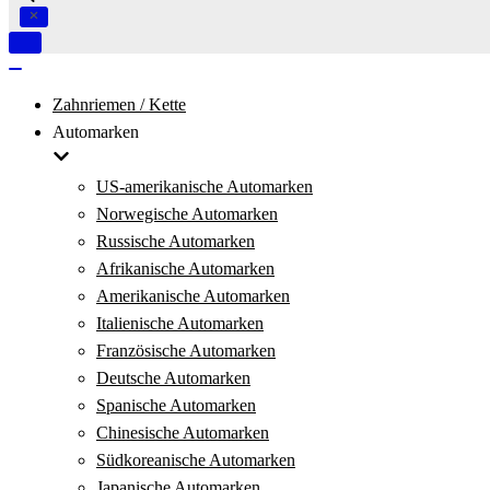
Navigation
umschalten
Navigation
umschalten
Zahnriemen / Kette
Automarken
US-amerikanische Automarken
Norwegische Automarken
Russische Automarken
Afrikanische Automarken
Amerikanische Automarken
Italienische Automarken
Französische Automarken
Deutsche Automarken
Spanische Automarken
Chinesische Automarken
Südkoreanische Automarken
Japanische Automarken