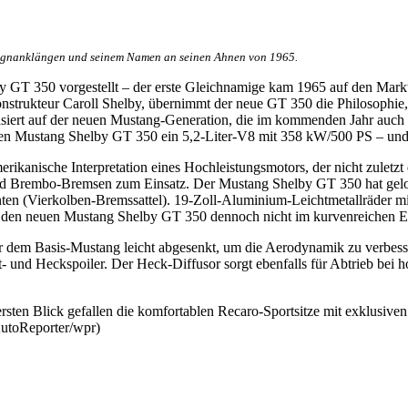
signanklängen und seinem Namen an seinen Ahnen von 1965.
 GT 350 vorgestellt – der erste Gleichnamige kam 1965 auf den Markt
rukteur Caroll Shelby, übernimmt der neue GT 350 die Philosophie, e
siert auf der neuen Mustang-Generation, die im kommenden Jahr auch 
uen Mustang Shelby GT 350 ein 5,2-Liter-V8 mit 358 kW/500 PS – und d
merikanische Interpretation eines Hochleistungsmotors, der nicht zul
 und Brembo-Bremsen zum Einsatz. Der Mustang Shelby GT 350 hat ge
ten (Vierkolben-Bremssattel). 19-Zoll-Aluminium-Leichtmetallräder mi
rd den neuen Mustang Shelby GT 350 dennoch nicht im kurvenreichen Eu
dem Basis-Mustang leicht abgesenkt, um die Aerodynamik zu verbesse
t- und Heckspoiler. Der Heck-Diffusor sorgt ebenfalls für Abtrieb be
ten Blick gefallen die komfortablen Recaro-Sportsitze mit exklusiven 
AutoReporter/wpr)