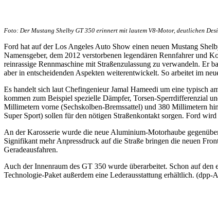
Foto: Der Mustang Shelby GT 350 erinnert mit lautem V8-Motor, deutlichen De
Ford hat auf der Los Angeles Auto Show einen neuen Mustang Shelby
Namensgeber, dem 2012 verstorbenen legendären Rennfahrer und Konst
reinrassige Rennmaschine mit Straßenzulassung zu verwandeln. Er ba
aber in entscheidenden Aspekten weiterentwickelt. So arbeitet im ne
Es handelt sich laut Chefingenieur Jamal Hameedi um eine typisch a
kommen zum Beispiel spezielle Dämpfer, Torsen-Sperrdifferenzial
Millimetern vorne (Sechskolben-Bremssattel) und 380 Millimetern hin
Super Sport) sollen für den nötigen Straßenkontakt sorgen. Ford wi
An der Karosserie wurde die neue Aluminium-Motorhaube gegenüber 
Signifikant mehr Anpressdruck auf die Straße bringen die neuen Fron
Geradeausfahren.
Auch der Innenraum des GT 350 wurde überarbeitet. Schon auf den ers
Technologie-Paket außerdem eine Lederausstattung erhältlich. (dpp-