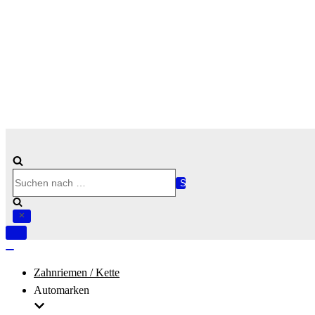
Suchen
nach …
Navigation
umschalten
Navigation
umschalten
Zahnriemen / Kette
Automarken