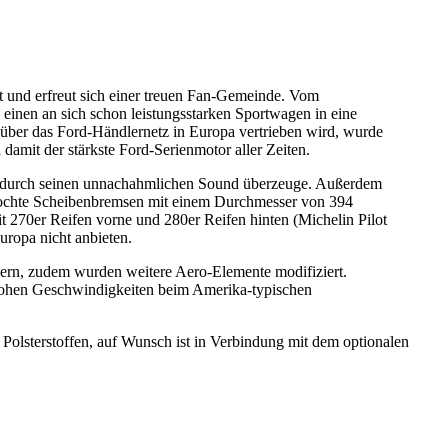
 und erfreut sich einer treuen Fan-Gemeinde. Vom
inen an sich schon leistungsstarken Sportwagen in eine
über das Ford-Händlernetz in Europa vertrieben wird, wurde
amit der stärkste Ford-Serienmotor aller Zeiten.
etzt durch seinen unnachahmlichen Sound überzeuge. Außerdem
lochte Scheibenbremsen mit einem Durchmesser von 394
t 270er Reifen vorne und 280er Reifen hinten (Michelin Pilot
ropa nicht anbieten.
rn, zudem wurden weitere Aero-Elemente modifiziert.
i hohen Geschwindigkeiten beim Amerika-typischen
Polsterstoffen, auf Wunsch ist in Verbindung mit dem optionalen