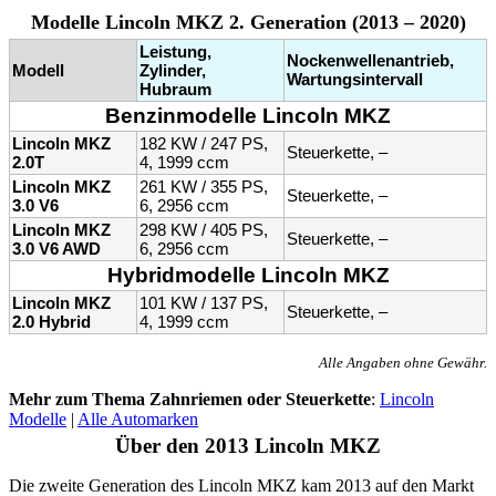
Modelle Lincoln MKZ 2. Generation (2013 – 2020)
Leistung,
Nockenwellenantrieb,
Modell
Zylinder,
Wartungsintervall
Hubraum
Benzinmodelle Lincoln MKZ
Lincoln MKZ
182 KW / 247 PS,
Steuerkette, –
2.0T
4, 1999 ccm
Lincoln MKZ
261 KW / 355 PS,
Steuerkette, –
3.0 V6
6, 2956 ccm
Lincoln MKZ
298 KW / 405 PS,
Steuerkette, –
3.0 V6 AWD
6, 2956 ccm
Hybridmodelle Lincoln MKZ
Lincoln MKZ
101 KW / 137 PS,
Steuerkette, –
2.0 Hybrid
4, 1999 ccm
Alle Angaben ohne Gewähr.
Mehr zum Thema Zahnriemen oder Steuerkette
:
Lincoln
Modelle
|
Alle Automarken
Über den 2013 Lincoln MKZ
Die zweite Generation des Lincoln MKZ kam 2013 auf den Markt