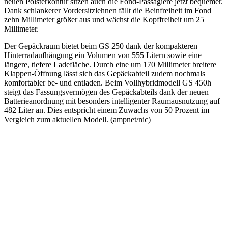
neuen Polsterkontur sitzen auch die Fond-Passagiere jetzt bequemer.
Dank schlankerer Vordersitzlehnen fällt die Beinfreiheit im Fond
zehn Millimeter größer aus und wächst die Kopffreiheit um 25
Millimeter.
Der Gepäckraum bietet beim GS 250 dank der kompakteren
Hinterradaufhängung ein Volumen von 555 Litern sowie eine
längere, tiefere Ladefläche. Durch eine um 170 Millimeter breitere
Klappen-Öffnung lässt sich das Gepäckabteil zudem nochmals
komfortabler be- und entladen. Beim Vollhybridmodell GS 450h
steigt das Fassungsvermögen des Gepäckabteils dank der neuen
Batterieanordnung mit besonders intelligenter Raumausnutzung auf
482 Liter an. Dies entspricht einem Zuwachs von 50 Prozent im
Vergleich zum aktuellen Modell. (ampnet/nic)