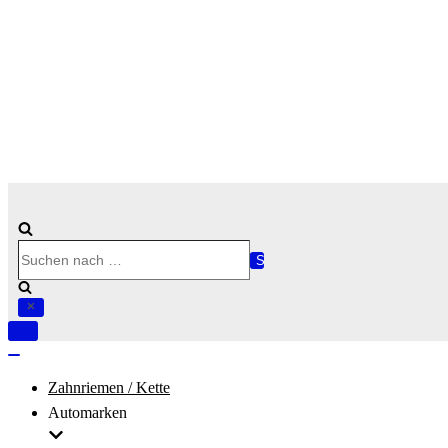
Suchen
nach …
Navigation
umschalten
Navigation
umschalten
Zahnriemen / Kette
Automarken