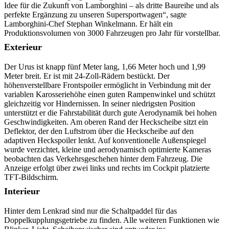
Idee für die Zukunft von Lamborghini – als dritte Baureihe und als
perfekte Ergänzung zu unseren Supersportwagen“, sagte
Lamborghini-Chef Stephan Winkelmann. Er hält ein
Produktionsvolumen von 3000 Fahrzeugen pro Jahr für vorstellbar.
Exterieur
Der Urus ist knapp fünf Meter lang, 1,66 Meter hoch und 1,99
Meter breit. Er ist mit 24-Zoll-Rädern bestückt. Der
höhenverstellbare Frontspoiler ermöglicht in Verbindung mit der
variablen Karosseriehöhe einen guten Rampenwinkel und schützt
gleichzeitig vor Hindernissen. In seiner niedrigsten Position
unterstützt er die Fahrstabilität durch gute Aerodynamik bei hohen
Geschwindigkeiten. Am oberen Rand der Heckscheibe sitzt ein
Deflektor, der den Luftstrom über die Heckscheibe auf den
adaptiven Heckspoiler lenkt. Auf konventionelle Außenspiegel
wurde verzichtet, kleine und aerodynamisch optimierte Kameras
beobachten das Verkehrsgeschehen hinter dem Fahrzeug. Die
Anzeige erfolgt über zwei links und rechts im Cockpit platzierte
TFT-Bildschirm.
Interieur
Hinter dem Lenkrad sind nur die Schaltpaddel für das
Doppelkupplungsgetriebe zu finden. Alle weiteren Funktionen wie