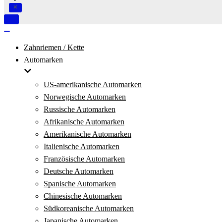
Navigation
umschalten
Navigation
umschalten
Zahnriemen / Kette
Automarken
US-amerikanische Automarken
Norwegische Automarken
Russische Automarken
Afrikanische Automarken
Amerikanische Automarken
Italienische Automarken
Französische Automarken
Deutsche Automarken
Spanische Automarken
Chinesische Automarken
Südkoreanische Automarken
Japanische Automarken