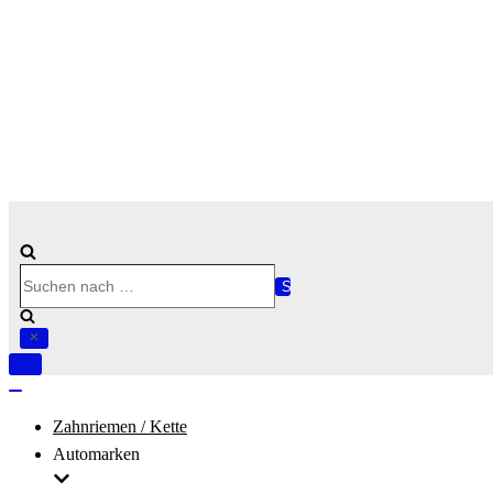
Suchen
nach …
Navigation
umschalten
Navigation
umschalten
Zahnriemen / Kette
Automarken