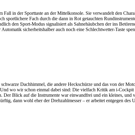
em Fall in der Sporttaste an der Mittelkonsole. Sie verwandelt den Cha
h sportlichere Fach durch die dann in Rot getauchten Rundinstrumente
ich den Sport-Modus signalisiert als Sahnehäubchen der ins Betören
r Automatik sicherheitshalber auch noch eine Schlechtwetter-Taste spen
er schwarze Dachhimmel, die andere Heckschürze und das von der Moto
nd wo wir schon einmal dabei sind: Die vielfach Kritik am i-Cockpit 
Der Blick auf die Instrumente war einwandfrei und ein kleines, und vo
ftig, dann wohl eher der Drehzahlmesser – er arbeitet entgegen des U