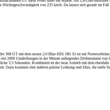
tzbuchstaben GT mehr Feuer unter die Haube. Als 1,6-Liter-Benziner 
e Höchstgeschwindigkeit von 235 km/h. Da lassen sich gerade im Fall
 der 308 GT mit dem neuen 2.0 Blue HDi 180. Er ist mit Normverbräuch
ein bei 2000 Umdrehungen in der Minute anliegendes Drehmoment von 
liche 5,5 Sekunden. Kombiniert ist der neue Antrieb mit dem ebenfal
keit. Dazu kommen eine äußerst präzise Lenkung und Sitze, die mehr Seit