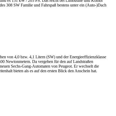
sind es 151 kW / 205 PS. Das reicht bei Limousine und Kombi
 des 308 SW Familie und Fahrspaß bestens unter ein (Auto-)Dach
en von 4,0 bzw. 4,1 Litern (SW) und der Energieeffizienzklasse
400 Newtonmetern. Da vergehen für den auf Landstraßen
ls neuen Sechs-Gang-Automaten von Peugeot. Er wechselt die
enhalt bieten als es auf den ersten Blick den Anschein hat.