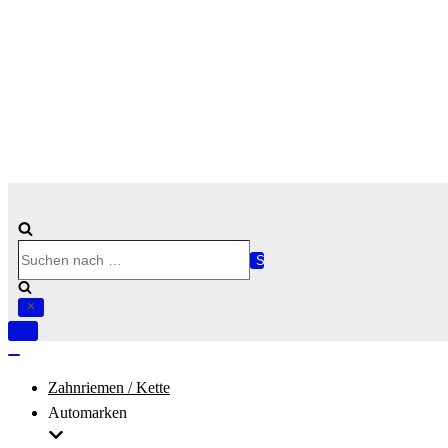
Suchen
nach …
Navigation
umschalten
Navigation
umschalten
Zahnriemen / Kette
Automarken