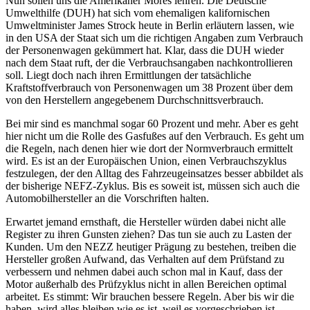
Nun sollen uns die Amerikaner Mores lehren. Die Deutsche
Umwelthilfe (DUH) hat sich vom ehemaligen kalifornischen
Umweltminister James Strock heute in Berlin erläutern lassen, wie
in den USA der Staat sich um die richtigen Angaben zum Verbrauch
der Personenwagen gekümmert hat. Klar, dass die DUH wieder
nach dem Staat ruft, der die Verbrauchsangaben nachkontrollieren
soll. Liegt doch nach ihren Ermittlungen der tatsächliche
Kraftstoffverbrauch von Personenwagen um 38 Prozent über dem
von den Herstellern angegebenem Durchschnittsverbrauch.
Bei mir sind es manchmal sogar 60 Prozent und mehr. Aber es geht
hier nicht um die Rolle des Gasfußes auf den Verbrauch. Es geht um
die Regeln, nach denen hier wie dort der Normverbrauch ermittelt
wird. Es ist an der Europäischen Union, einen Verbrauchszyklus
festzulegen, der den Alltag des Fahrzeugeinsatzes besser abbildet als
der bisherige NEFZ-Zyklus. Bis es soweit ist, müssen sich auch die
Automobilhersteller an die Vorschriften halten.
Erwartet jemand ernsthaft, die Hersteller würden dabei nicht alle
Register zu ihren Gunsten ziehen? Das tun sie auch zu Lasten der
Kunden. Um den NEZZ heutiger Prägung zu bestehen, treiben die
Hersteller großen Aufwand, das Verhalten auf dem Prüfstand zu
verbessern und nehmen dabei auch schon mal in Kauf, dass der
Motor außerhalb des Prüfzyklus nicht in allen Bereichen optimal
arbeitet. Es stimmt: Wir brauchen bessere Regeln. Aber bis wir die
haben, wird alles bleiben wie es ist, weil es vorgeschrieben ist.