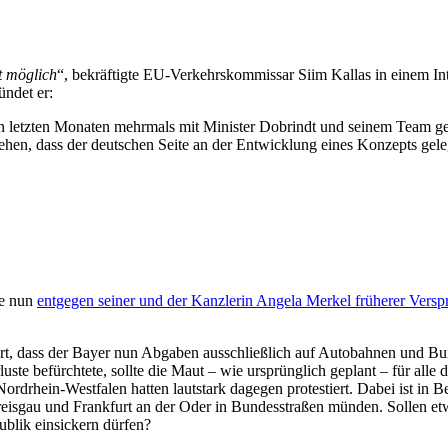
t möglich
“, bekräftigte EU-Verkehrskommissar Siim Kallas in einem Int
ündet er:
letzten Monaten mehrmals mit Minister Dobrindt und seinem Team get
ehen, dass der deutschen Seite an der Entwicklung eines Konzepts geleg
ne nun
entgegen seiner und der Kanzlerin Angela Merkel früherer Versp
ert, dass der Bayer nun Abgaben ausschließlich auf Autobahnen und Bu
e befürchtete, sollte die Maut – wie ursprünglich geplant – für alle 
rhein-Westfalen hatten lautstark dagegen protestiert. Dabei ist in Be
sgau und Frankfurt an der Oder in Bundesstraßen münden. Sollen etwa
blik einsickern dürfen?