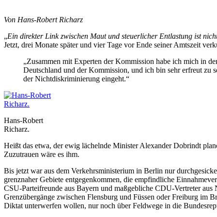
Von Hans-Robert Richarz
„
Ein direkter Link zwischen Maut und steuerlicher Entlastung ist nich
Jetzt, drei Monate später und vier Tage vor Ende seiner Amtszeit verk
„Zusammen mit Experten der Kommission habe ich mich in den 
Deutschland und der Kommission, und ich bin sehr erfreut zu s
der Nichtdiskriminierung eingeht.“
Hans-Robert
Richarz.
Heißt das etwa, der ewig lächelnde Minister Alexander Dobrindt pla
Zuzutrauen wäre es ihm.
Bis jetzt war aus dem Verkehrsministerium in Berlin nur durchgesick
grenznaher Gebiete entgegenkommen, die empfindliche Einnahmeverlust
CSU-Parteifreunde aus Bayern und maßgebliche CDU-Vertreter aus Nord
Grenzübergänge zwischen Flensburg und Füssen oder Freiburg im Brei
Diktat unterwerfen wollen, nur noch über Feldwege in die Bundesrepu