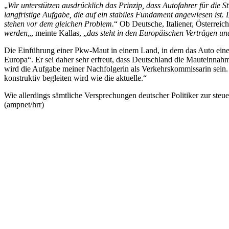
„
Wir unterstützen ausdrücklich das Prinzip, dass Autofahrer für die 
langfristige Aufgabe, die auf ein stabiles Fundament angewiesen ist.
stehen vor dem gleichen Problem.
“ Ob Deutsche, Italiener, Österreic
werden
„, meinte Kallas, „
das steht in den Europäischen Verträgen und
Die Einführung einer Pkw-Maut in einem Land, in dem das Auto eine so
Europa“. Er sei daher sehr erfreut, dass Deutschland die Mauteinnah
wird die Aufgabe meiner Nachfolgerin als Verkehrskommissarin sein.
konstruktiv begleiten wird wie die aktuelle.“
Wie allerdings sämtliche Versprechungen deutscher Politiker zur steu
(ampnet/hrr)