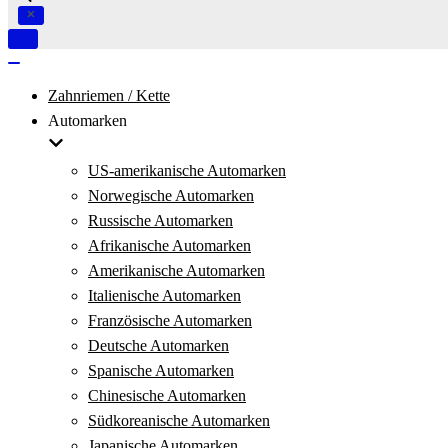
Navigation
umschalten
Navigation
umschalten
Zahnriemen / Kette
Automarken
US-amerikanische Automarken
Norwegische Automarken
Russische Automarken
Afrikanische Automarken
Amerikanische Automarken
Italienische Automarken
Französische Automarken
Deutsche Automarken
Spanische Automarken
Chinesische Automarken
Südkoreanische Automarken
Japanische Automarken