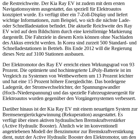
die Restreichweite. Der Kia Ray EV ist zudem mit dem ersten
Navigationssystem ausgestattet, das speziell für Elektroautos
konzipiert wurde. Es verfügt über ein 7-Zoll-Display und liefert
wichtige Informationen, zum Beispiel, wo sich die nächste Lade-
oder Schnellladestation befindet. Die aktuelle Reichweite des Ray
EV wird auf dem Bildschirm durch eine kreisförmige Markierung
dargestellt. Die Fahrziele in diesem Kreis können ohne Nachladen
des Akkus erreicht werden. In Korea sind zurzeit 500 Standard- und
Schnelladestationen in Betrieb. Bis Ende 2012 will die Regierung
dieses Netz auf 3100 Stationen ausbauen.
Der Elektromotor des Ray EV erreicht einen Wirkungsgrad von 93
Prozent. Die optimierte und hochintegrierte LiPoly-Batterie ist im
Vergleich zu Systemen von Wettbewerbern um 13 Prozent leichter
und hat eine 15 Prozent höhere Energiedichte. Das bordeigene
Ladegerät, der Stromwechselrichter, der Spannungswandler
(Hoch-/Niederspannung) und das spezielle Fahrzeugsteuergerät für
Elektroautos wurden gegenüber den Vorgängersystemen verbessert.
Darüber hinaus ist der Kia Ray EV mit einem neuartigen System zur
Bremsenergierückgewinnung (Rekuperation) ausgestattet. Es
verfügt über einen aktiven hydraulischen Bremskraftverstärker
(Active Hydraulic Booster). Ähnlich wie im konventionell
angetriebenen Modell der Benzinmotor zur Bremskraftverstärkung
dient, nutzt der Active Hydraulic Booster den Elektromotor, um den