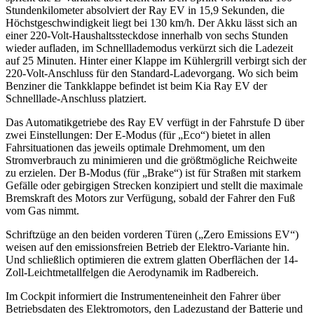
Stundenkilometer absolviert der Ray EV in 15,9 Sekunden, die
Höchstgeschwindigkeit liegt bei 130 km/h. Der Akku lässt sich an
einer 220-Volt-Haushaltssteckdose innerhalb von sechs Stunden
wieder aufladen, im Schnelllademodus verkürzt sich die Ladezeit
auf 25 Minuten. Hinter einer Klappe im Kühlergrill verbirgt sich der
220-Volt-Anschluss für den Standard-Ladevorgang. Wo sich beim
Benziner die Tankklappe befindet ist beim Kia Ray EV der
Schnelllade-Anschluss platziert.
Das Automatikgetriebe des Ray EV verfügt in der Fahrstufe D über
zwei Einstellungen: Der E-Modus (für „Eco“) bietet in allen
Fahrsituationen das jeweils optimale Drehmoment, um den
Stromverbrauch zu minimieren und die größtmögliche Reichweite
zu erzielen. Der B-Modus (für „Brake“) ist für Straßen mit starkem
Gefälle oder gebirgigen Strecken konzipiert und stellt die maximale
Bremskraft des Motors zur Verfügung, sobald der Fahrer den Fuß
vom Gas nimmt.
Schriftzüge an den beiden vorderen Türen („Zero Emissions EV“)
weisen auf den emissionsfreien Betrieb der Elektro-Variante hin.
Und schließlich optimieren die extrem glatten Oberflächen der 14-
Zoll-Leichtmetallfelgen die Aerodynamik im Radbereich.
Im Cockpit informiert die Instrumenteneinheit den Fahrer über
Betriebsdaten des Elektromotors, den Ladezustand der Batterie und