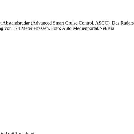
mit Abstandsradar (Advanced Smart Cruise Control, ASCC). Das Radarsy
nung von 174 Meter erfassen. Foto: Auto-Medienportal.Net/Kia
sind mit
*
markiert