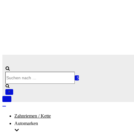
Suchen
nach …
Navigation
umschalten
Navigation
umschalten
Zahnriemen / Kette
Automarken