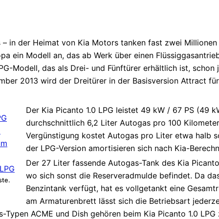
– in der Heimat von Kia Motors tanken fast zwei Millionen
ropa ein Modell an, das ab Werk über einen Flüssiggasantri
-Modell, das als Drei- und Fünftürer erhältlich ist, schon j
ember 2013 wird der Dreitürer in der Basisversion Attract f
Der Kia Picanto 1.0 LPG leistet 49 kW / 67 PS (49
durchschnittlich 6,2 Liter Autogas pro 100 Kilomet
Vergünstigung kostet Autogas pro Liter etwa halb s
der LPG-Version amortisieren sich nach Kia-Berechn
Der 27 Liter fassende Autogas-Tank des Kia Picant
wo sich sonst die Reserveradmulde befindet. Da das
ste.
Benzintank verfügt, hat es vollgetankt eine Gesamtr
am Armaturenbrett lässt sich die Betriebsart jederz
s-Typen ACME und Dish gehören beim Kia Picanto 1.0 LPG z