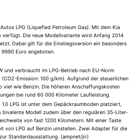
 Autos LPG (Liquefied Petroleum Gas). Mit dem Kia
eb verfügt. Die neue Modellvariante wird Anfang 2014
etzt. Dabei gilt für die Einstiegsversion ein besonders
ür 9990 Euro angeboten.
 kW und verbraucht im LPG-Betrieb nach EU-Norm
er (CO2-Emission: 100 g/km). Aufgrund der steuerlichen
o viel wie Benzin. Die höheren Anschaffungskosten
ungen bei rund 60 000 Kilometer Laufleistung.
o 1.0 LPG ist unter dem Gepäckraumboden platziert,
 bivalente Modell zudem über den regulären 35-Liter-
eichweite von fast 1200 Kilometern. Mit einer Taste
eit von LPG auf Benzin umstellen. Zwei Adapter für die
ur Standardausstattung. (ampnet/jri)