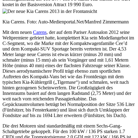
kostet in der Basisversion Attract 19 990 Euro.
Kia Carens. Foto: Auto-Medienportal.Net/Manfred Zimmermann
Mit dem neuen
Carens
, der auf dem Pariser Autosalon 2012 seine
Weltpremiere gefeiert hatte, komplettiert Kia sein Modellangebot im
C-Segment, wo die Marke mit der Kompaktwagenfamilie Cee’d
und dem Kompakt-SUV Sportage bereits vertreten ist. Der 4,53
Meter lange neue Carens ist etwas kürzer (minus 20 mm) und
schmaler (minus 15 mm) als sein Vorgänger und mit 1,61 Metern
Höhe (minus 40 mm) eines der flachsten Fahrzeuge seiner Klasse.
Dieses aerodynamischere Profil trägt ebenso zum sportlichen
Auftreten des Kompakt-Vans bei wie das Frontdesign mit dem
typischen Kia-Kühlergrill („Tigernase“) und schmalen, weit nach
hinten gezogenen Scheinwerfern. Die Großzügigkeit des
Innenraums basiert auf dem langen Radstand (2,75 Meter) und der
weit nach vorn reichenden Passagierkabine. Das
Gepäckraumvolumen beträgt bei Normalposition der Sitze 536 Liter
(Fünfsitzer, bis Fensterkante) und lässt sich durch Umklappen der
Fondsitze auf bis zu 1694 Liter erweitern (Fünfsitzer, bis Dach).
Die drei Motoren sind standardmäßig mit einem Sechs-Gang-
Schaltgetriebe gekoppelt. Für den 100 kW / 136 PS starken 1.7
CRDi und die Topmotorisierung 2.0 GDI mit 122 kW / 166 PS ist