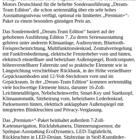
Motors Deutschland für die beliebte Sonderausführung „Dream-
Team Edition“, die schon serienmäßig über ein sehr hohes
Ausstattungsniveau verfügt, optional ein limitiertes „Premium+“-
Paket zu einem besonders günstigen Preis an.
Das Sondermodell „Dream-Team Edition“ basiert auf der
gehobenen Ausführung Edition 7. Zu deren Serienausstattung
gehören unter anderem Klimaanlage, Audiosystem, Bluetooth-
Freisprecheinrichtung, Multifunktionslenkrad, Zentralverriegelung
mit Funkfernbedienung, elektrische Fensterheber vorn und hinten,
elektrisch einstellbare und beheizbare Außenspiegel, Bordcomputer,
höhenverstellbarer Fahrersitz und so praktische Elemente wie in
Längsrichtung verschiebbare Rückbank, in der Höhe verstellbarer
Gepäckraumboden und 12-Volt-Steckdosen vorn und im
Gepäckraum. In der „Dream-Team Edition“ kommen serienmäßig
viele hochwertige Elemente hinzu, darunter 16-Zoll-
Leichtmetallfelgen, Nebelscheinwerfer, Smart-Key und Startknopf,
Klimaautomatik, Sitzheizung vorn, beheizbares Lederlenkrad,
Parksensoren hinten, elektrisch anklappbare Außenspiegel mit
integrierten Blinkleuchten und Privacy-Verglasung.
Das „Premium+“-Paket beinhaltet außerdem 7-Zoll-
Kartennavigation, Rückfahrkamera, Dämmerungssensor, die
Spritspar-Ausstattung EcoDynamics, LED-Tagfahrlicht,
Rückleuchten in LED-Design, Sitzbezüge in Stoff-Kunstleder-