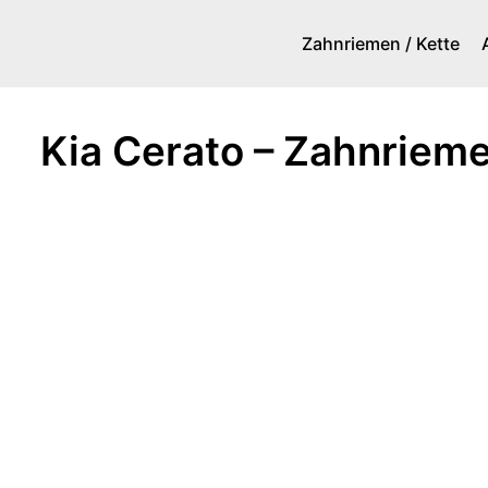
Zahnriemen / Kette
Zum
Inhalt
springen
Kia Cerato – Zahnriem