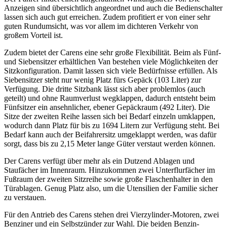
Anzeigen sind übersichtlich angeordnet und auch die Bedienschalter
lassen sich auch gut erreichen. Zudem profitiert er von einer sehr
guten Rundumsicht, was vor allem im dichteren Verkehr von
großem Vorteil ist.
Zudem bietet der Carens eine sehr große Flexibilität. Beim als Fünf-
und Siebensitzer erhältlichen Van bestehen viele Möglichkeiten der
Sitzkonfiguration. Damit lassen sich viele Bedürfnisse erfüllen. Als
Siebensitzer steht nur wenig Platz fürs Gepäck (103 Liter) zur
Verfügung. Die dritte Sitzbank lässt sich aber problemlos (auch
geteilt) und ohne Raumverlust wegklappen, dadurch entsteht beim
Fünfsitzer ein ansehnlicher, ebener Gepäckraum (492 Liter). Die
Sitze der zweiten Reihe lassen sich bei Bedarf einzeln umklappen,
wodurch dann Platz für bis zu 1694 Litern zur Verfügung steht. Bei
Bedarf kann auch der Beifahrersitz umgeklappt werden, was dafür
sorgt, dass bis zu 2,15 Meter lange Güter verstaut werden können.
Der Carens verfügt über mehr als ein Dutzend Ablagen und
Staufächer im Innenraum. Hinzukommen zwei Unterflurfächer im
Fußraum der zweiten Sitzreihe sowie große Flaschenhalter in den
Türablagen. Genug Platz also, um die Utensilien der Familie sicher
zu verstauen.
Für den Antrieb des Carens stehen drei Vierzylinder-Motoren, zwei
Benziner und ein Selbstzünder zur Wahl. Die beiden Benzin-