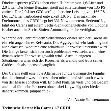
Direkteinspritzer (GDI) haben einen Hubraum von 1,6-Liter und
2,0-Liter. Der kleine Benziner greift auf eine Leistung von 135 PS
zurück. Der 2,0-Liter GDI verfügt über eine Leistung von 166 PS.
Der 1,7-Liter-Turbodiesel entwickelt 136 PS. Das maximale
Drehmoment des CRDI liegt bei 331 Newtonmetern. Serienmäßig
fährt der Carens mit einem Sechs-Gang-Schaltgetriebe vor. Optional
ist aber auch ein Sechs-Stufen-Automatikgetriebe verfügbar.
Während der Fahrt mit dem Selbstzünder erwies sich der Carens als
ein sehr angenehmes Reiseauto. Das Aggregat ist sehr laufruhig und
auch elastisch, wodurch eine schaltfaule Fahrweise unterstützt wird.
Die Gänge lassen sich aber auch problemlos wechseln, wenn eine
dynamischere Fahrweise gewählt wird.. Auch in engeren
Situationen erwies sich der Koreaner als wendig und trotz seiner
Größe auch als innenstadttauglich.
Der Carens stellt eine gute Alternative für die dynamische Familie
dar, die einmal etwas anderes haben möchte und sich auch etwas
von der Masse abheben will. Er bietet Platz für viele und bei Bedarf
auch mal für mehr Personen ohne dabei langweilig oder bieder
daherzukommen. (ampnet/nic)
Von
Nicole Schwerdtmann
Technische Daten: Kia Carens 1.7 CRDi