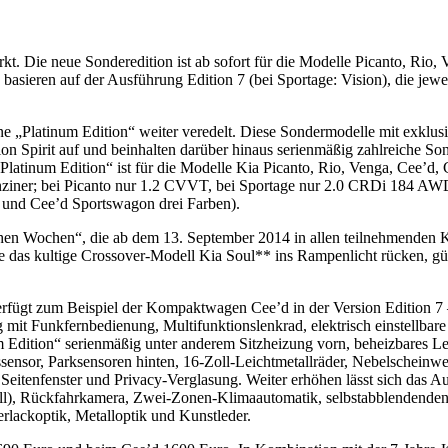
t. Die neue Sonderedition ist ab sofort für die Modelle Picanto, Rio
 basieren auf der Ausführung Edition 7 (bei Sportage: Vision), die jew
„Platinum Edition“ weiter veredelt. Diese Sondermodelle mit exklusive
ion Spirit auf und beinhalten darüber hinaus serienmäßig zahlreiche 
Platinum Edition“ ist für die Modelle Kia Picanto, Rio, Venga, Cee’d,
nziner; bei Picanto nur 1.2 CVVT, bei Sportage nur 2.0 CRDi 184 AWD
’d und Cee’d Sportswagon drei Farben).
schen Wochen“, die ab dem 13. September 2014 in allen teilnehmenden 
as kultige Crossover-Modell Kia Soul** ins Rampenlicht rücken, güns
rfügt zum Beispiel der Kompaktwagen Cee’d in der Version Edition 7 –
it Funkfernbedienung, Multifunktionslenkrad, elektrisch einstellbare
ition“ serienmäßig unter anderem Sitzheizung vorn, beheizbares Leder
sor, Parksensoren hinten, 16-Zoll-Leichtmetallräder, Nebelscheinwerfe
itenfenster und Privacy-Verglasung. Weiter erhöhen lässt sich das Aus
Zoll), Rückfahrkamera, Zwei-Zonen-Klimaautomatik, selbstabblendenden
rlackoptik, Metalloptik und Kunstleder.