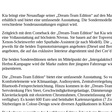
Kia bringt eine Neuauflage seiner „Dream-Team Edition“ auf den Mark
erhältlich und bietet eine umfassende Ausstattung. Die Sondermodelle
verschiedene Sonderausstattungen ergänzt wird.
Zeitgleich mit dem Comeback der „Dream-Team Edition“ hat Kia seine 
eine Vollausstattung auf höchstem Niveau. Sie bauen auf der Topvers
Xenon-Scheinwerfer oder Spurhalte-Assistent (je nach Modell). Die „
jeweils für die beiden Topmotorisierungen angeboten (Diesel und Be
angeboten, die auf das exklusive Interieur abgestimmt sind (bei Cee
Die beiden Sondereditionen stehen im Mittelpunkt der „Intergalakti
Herbst-Kampagne wird die Marke zudem ihre jüngsten Fahrzeuge wie d
präsentieren.
Die „Dream-Team Edition“ bietet eine umfassende Ausstattung. So ve
Komfortelemente wie Klimaanlage, Audiosystem, Zentralverriegelung m
Bluetooth-Freisprecheinrichtung. Hinzu kommen in der „Dream-Team Ed
Servolenkung Flex Steer, Geschwindigkeitsregelanlage, Dämmerungssen
Klavierlackoptik mit eloxiertem Chromrahmen, Chromeinfassung der Se
verfügbar). Es kostet 600 Euro und beinhaltet Kartennavigation (7 
Sitzbezügen in Colour-Design sowie diversen Applikationen in Klavie