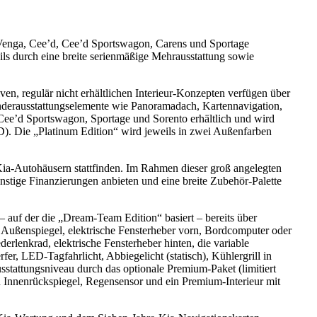
, Venga, Cee’d, Cee’d Sportswagon, Carens und Sportage
eils durch eine breite serienmäßige Mehrausstattung sowie
n, regulär nicht erhältlichen Interieur-Konzepten verfügen über
Sonderausstattungselemente wie Panoramadach, Kartennavigation,
 Cee’d Sportswagon, Sportage und Sorento erhältlich und wird
). Die „Platinum Edition“ wird jeweils in zwei Außenfarben
Kia-Autohäusern stattfinden. Im Rahmen dieser groß angelegten
tige Finanzierungen anbieten und eine breite Zubehör-Palette
 auf der die „Dream-Team Edition“ basiert – bereits über
 Außenspiegel, elektrische Fensterheber vorn, Bordcomputer oder
lenkrad, elektrische Fensterheber hinten, die variable
r, LED-Tagfahrlicht, Abbiegelicht (statisch), Kühlergrill in
stattungsniveau durch das optionale Premium-Paket (limitiert
 Innenrückspiegel, Regensensor und ein Premium-Interieur mit