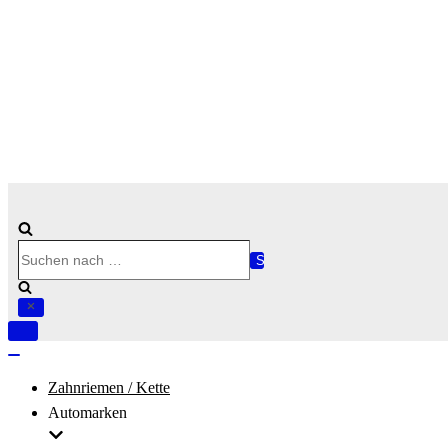
Suchen
nach …
Navigation
umschalten
Navigation
umschalten
Zahnriemen / Kette
Automarken