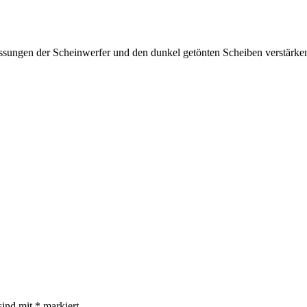
ngen der Scheinwerfer und den dunkel getönten Scheiben verstärken 
sind mit
*
markiert