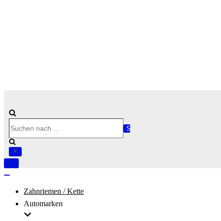
Suchen
nach …
Navigation
umschalten
Navigation
umschalten
Zahnriemen / Kette
Automarken