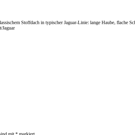
klassischem Stoffdach in typischer Jaguar-Linie: lange Haube, flache S
t/Jaguar
sind mit
*
markiert