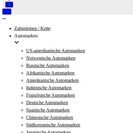
Navigation
umschalten
Navigation
umschalten
Zahnriemen / Kette
Automarken
US-amerikanische Automarken
Norwegische Automarken
Russische Automarken
Afrikanische Automarken
Amerikanische Automarken
Italienische Automarken
Französische Automarken
Deutsche Automarken
Spanische Automarken
Chinesische Automarken
Südkoreanische Automarken
Japanische Automarken