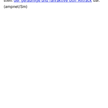
stellt
der geräumige und fahraktive Golf Alltrack
dar.
(ampnet/Sm)