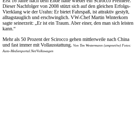
Erst 16 Jahre nach dem Ende hatte wieder ein Scirocco Premiere.
Dieser Nachfolger von 2008 stützt sich auf den gleichen Erfolgs-
Vierklang wie der Urahn: Er bietet Fahrspaß, ist attraktiv gestylt,
alltagstauglich und erschwinglich. VW-Chef Martin Winterkorn
sagte seinerzeit: „Er ist ein Traum. Aber einer, den man sich leisten
kann.“
Mehr als 50 Prozent der Scirocco gehen mittlerweile nach China
und fast immer mit Vollausstattung.
Von Tim Westermann (ampnet/tw) Fotos:
Auto-Medienportal.Net/Volkswagen