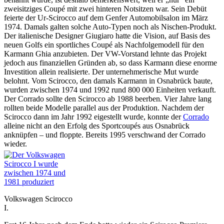
zweisitziges Coupé mit zwei hinteren Notsitzen war. Sein Debüt
feierte der Ur-Scirocco auf dem Genfer Automobilsalon im März
1974. Damals galten solche Auto-Typen noch als Nischen-Produkt.
Der italienische Designer Giugiaro hatte die Vision, auf Basis des
neuen Golfs ein sportliches Coupé als Nachfolgemodell für den
Karmann Ghia anzubieten. Der VW-Vorstand lehnte das Projekt
jedoch aus finanziellen Gründen ab, so dass Karmann diese enorme
Investition allein realisierte. Der unternehmerische Mut wurde
belohnt. Vom Scirocco, den damals Karmann in Osnabrück baute,
wurden zwischen 1974 und 1992 rund 800 000 Einheiten verkauft.
Der Corrado sollte den Scirocco ab 1988 beerben. Vier Jahre lang
rollten beide Modelle parallel aus der Produktion. Nachdem der
Scirocco dann im Jahr 1992 eigestellt wurde, konnte der
Corrado
alleine nicht an den Erfolg des Sportcoupés aus Osnabrück
anknüpfen – und floppte. Bereits 1995 verschwand der Corrado
wieder.
Volkswagen Scirocco
I.