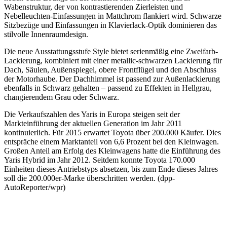
Wabenstruktur, der von kontrastierenden Zierleisten und
Nebelleuchten-Einfassungen in Mattchrom flankiert wird. Schwarze
Sitzbezüge und Einfassungen in Klavierlack-Optik dominieren das
stilvolle Innenraumdesign.
Die neue Ausstattungsstufe Style bietet serienmäßig eine Zweifarb-
Lackierung, kombiniert mit einer metallic-schwarzen Lackierung für
Dach, Säulen, Außenspiegel, obere Frontflügel und den Abschluss
der Motorhaube. Der Dachhimmel ist passend zur Außenlackierung
ebenfalls in Schwarz gehalten – passend zu Effekten in Hellgrau,
changierendem Grau oder Schwarz.
Die Verkaufszahlen des Yaris in Europa steigen seit der
Markteinführung der aktuellen Generation im Jahr 2011
kontinuierlich. Für 2015 erwartet Toyota über 200.000 Käufer. Dies
entspräche einem Marktanteil von 6,6 Prozent bei den Kleinwagen.
Großen Anteil am Erfolg des Kleinwagens hatte die Einführung des
Yaris Hybrid im Jahr 2012. Seitdem konnte Toyota 170.000
Einheiten dieses Antriebstyps absetzen, bis zum Ende dieses Jahres
soll die 200.000er-Marke überschritten werden. (dpp-
AutoReporter/wpr)