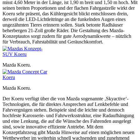
misst 4,60 Meter in der Länge, ist 1,90 m breit und 1,50 m hoch. Mit
seinen breiten Proportionen und der flachen Fahrgastzelle wirkt der
Koeru sehr präsent, das Kühlergesicht blickt entschlossen drein,
derweil die LED-Lichtleitringe an die funkelnden Augen eines
ungezähmten Tieres erinnern sollen. Stark betonte Radhäuser
beherbergen 21-Zoll große Räder. Die Gestaltung des Mazda-
Konzeptautos sorgt zudem für gute Aerodynamikwerte – nützlich
für Verbrauch, Fahrstabilität und Geräuschkomfort.
Mazda Koeru.
Mazda Koeru.
Der Koeru verfügt über die von Mazda sogenannte ‚Skyactive‘-
Technologien, die für direktes Ansprechen auf Lenkbefehle und
Fahrvergnügen stehen. Beispiele sind die leichte und dennoch
hochfeste Karosserie- und Fahrwerksstruktur, eine Radaufhängung
und eine Lenkung, die auf die Wünsche des Fahrenden ausgelegt
sind, sowie innovative effiziente Antriebe. Mit dem
Konzeptfahrzeug gibt Mazda Hinweise auf einen möglichen neuen
Wettbewerber im weiterhin schnell wachsenden und zunehmend