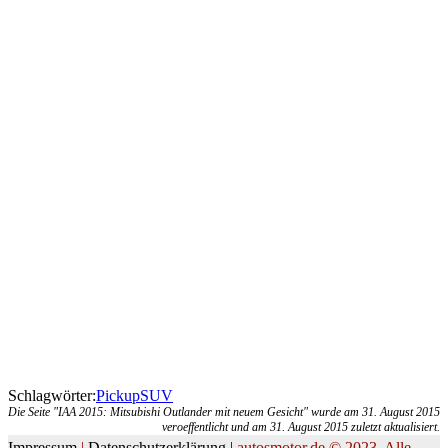
Schlagwörter:
Pickup
SUV
Die Seite "IAA 2015: Mitsubishi Outlander mit neuem Gesicht" wurde am 31. August 2015
veroeffentlicht und am 31. August 2015 zuletzt aktualisiert.
Impressum
|
Datenschutzerklärung |
autosmotor.de © 2023. Alle