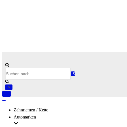
Suchen
nach …
Navigation
umschalten
Navigation
umschalten
Zahnriemen / Kette
Automarken