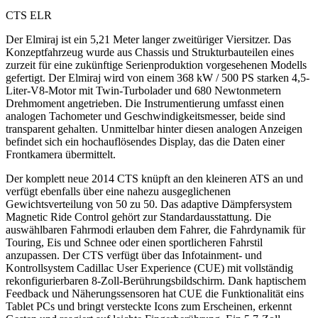
CTS ELR
Der Elmiraj ist ein 5,21 Meter langer zweitüriger Viersitzer. Das
Konzeptfahrzeug wurde aus Chassis und Strukturbauteilen eines
zurzeit für eine zukünftige Serienproduktion vorgesehenen Modells
gefertigt. Der Elmiraj wird von einem 368 kW / 500 PS starken 4,5-
Liter-V8-Motor mit Twin-Turbolader und 680 Newtonmetern
Drehmoment angetrieben. Die Instrumentierung umfasst einen
analogen Tachometer und Geschwindigkeitsmesser, beide sind
transparent gehalten. Unmittelbar hinter diesen analogen Anzeigen
befindet sich ein hochauflösendes Display, das die Daten einer
Frontkamera übermittelt.
Der komplett neue 2014 CTS knüpft an den kleineren ATS an und
verfügt ebenfalls über eine nahezu ausgeglichenen
Gewichtsverteilung von 50 zu 50. Das adaptive Dämpfersystem
Magnetic Ride Control gehört zur Standardausstattung. Die
auswählbaren Fahrmodi erlauben dem Fahrer, die Fahrdynamik für
Touring, Eis und Schnee oder einen sportlicheren Fahrstil
anzupassen. Der CTS verfügt über das Infotainment- und
Kontrollsystem Cadillac User Experience (CUE) mit vollständig
rekonfigurierbaren 8-Zoll-Berührungsbildschirm. Dank haptischem
Feedback und Näherungssensoren hat CUE die Funktionalität eins
Tablet PCs und bringt versteckte Icons zum Erscheinen, erkennt