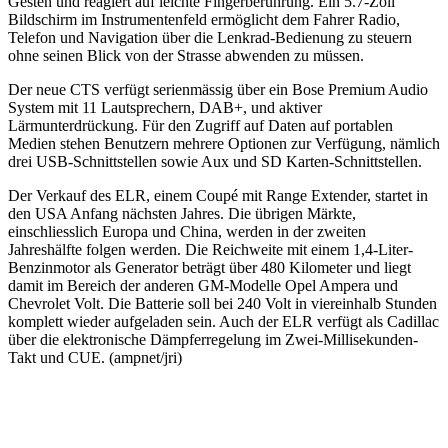
Gesten und reagiert auf leichte Fingerberührung. Ein 5.7-Zoll
Bildschirm im Instrumentenfeld ermöglicht dem Fahrer Radio,
Telefon und Navigation über die Lenkrad-Bedienung zu steuern
ohne seinen Blick von der Strasse abwenden zu müssen.
Der neue CTS verfügt serienmässig über ein Bose Premium Audio
System mit 11 Lautsprechern, DAB+, und aktiver
Lärmunterdrückung. Für den Zugriff auf Daten auf portablen
Medien stehen Benutzern mehrere Optionen zur Verfügung, nämlich
drei USB-Schnittstellen sowie Aux und SD Karten-Schnittstellen.
Der Verkauf des ELR, einem Coupé mit Range Extender, startet in
den USA Anfang nächsten Jahres. Die übrigen Märkte,
einschliesslich Europa und China, werden in der zweiten
Jahreshälfte folgen werden. Die Reichweite mit einem 1,4-Liter-
Benzinmotor als Generator beträgt über 480 Kilometer und liegt
damit im Bereich der anderen GM-Modelle Opel Ampera und
Chevrolet Volt. Die Batterie soll bei 240 Volt in viereinhalb Stunden
komplett wieder aufgeladen sein. Auch der ELR verfügt als Cadillac
über die elektronische Dämpferregelung im Zwei-Millisekunden-
Takt und CUE. (ampnet/jri)