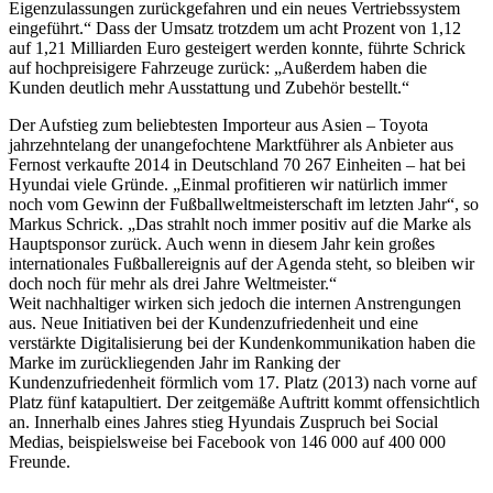
Eigenzulassungen zurückgefahren und ein neues Vertriebssystem
eingeführt.“ Dass der Umsatz trotzdem um acht Prozent von 1,12
auf 1,21 Milliarden Euro gesteigert werden konnte, führte Schrick
auf hochpreisigere Fahrzeuge zurück: „Außerdem haben die
Kunden deutlich mehr Ausstattung und Zubehör bestellt.“
Der Aufstieg zum beliebtesten Importeur aus Asien – Toyota
jahrzehntelang der unangefochtene Marktführer als Anbieter aus
Fernost verkaufte 2014 in Deutschland 70 267 Einheiten – hat bei
Hyundai viele Gründe. „Einmal profitieren wir natürlich immer
noch vom Gewinn der Fußballweltmeisterschaft im letzten Jahr“, so
Markus Schrick. „Das strahlt noch immer positiv auf die Marke als
Hauptsponsor zurück. Auch wenn in diesem Jahr kein großes
internationales Fußballereignis auf der Agenda steht, so bleiben wir
doch noch für mehr als drei Jahre Weltmeister.“
Weit nachhaltiger wirken sich jedoch die internen Anstrengungen
aus. Neue Initiativen bei der Kundenzufriedenheit und eine
verstärkte Digitalisierung bei der Kundenkommunikation haben die
Marke im zurückliegenden Jahr im Ranking der
Kundenzufriedenheit förmlich vom 17. Platz (2013) nach vorne auf
Platz fünf katapultiert. Der zeitgemäße Auftritt kommt offensichtlich
an. Innerhalb eines Jahres stieg Hyundais Zuspruch bei Social
Medias, beispielsweise bei Facebook von 146 000 auf 400 000
Freunde.