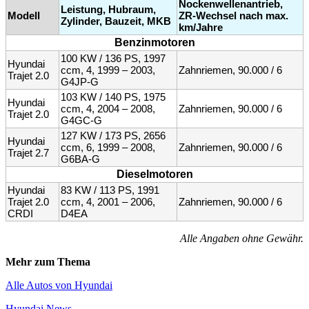
Nockenwellenantrieb,
Leistung, Hubraum,
Modell
ZR-Wechsel nach max.
Zylinder, Bauzeit, MKB
km/Jahre
Benzinmotoren
100 KW / 136 PS, 1997
Hyundai
ccm, 4, 1999 – 2003,
Zahnriemen, 90.000 / 6
Trajet 2.0
G4JP-G
103 KW / 140 PS, 1975
Hyundai
ccm, 4, 2004 – 2008,
Zahnriemen, 90.000 / 6
Trajet 2.0
G4GC-G
127 KW / 173 PS, 2656
Hyundai
ccm, 6, 1999 – 2008,
Zahnriemen, 90.000 / 6
Trajet 2.7
G6BA-G
Dieselmotoren
Hyundai
83 KW / 113 PS, 1991
Trajet 2.0
ccm, 4, 2001 – 2006,
Zahnriemen, 90.000 / 6
CRDI
D4EA
Alle Angaben ohne Gewähr.
Mehr zum Thema
Alle Autos von Hyundai
Hyundai News